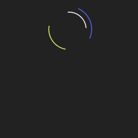
Rechnung gestellt.
Aufbau
Das Aufstellen des Mietobjekts auf Kiesplätzen
ist grundsätzlich untersagt. In Absprache mit
dem Vermieter kann das Mietobjekt auch auf
Kiesplätzen aufgestellt werden, sofern dazu
spezielle Matten verwendet werden. Der
Untergrund muss sauber und möglichst eben
sein. Die vom Vermieter mit dem Mietobjekt zur
Verfügung gestellte Bodenschutzplane ist bei
jedem Untergrund zwingend auszulegen.
Sicherung der Anlage
Das Mietobjekt muss immer mit den vom
Vermieter zur Verfügung gestellten Heringen