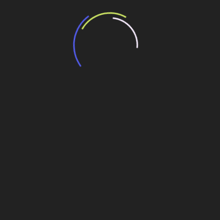
Menschenkicker/Riesenwuzzler, Gebläse, Bälle,
Sicherungsmaterial, Aufbauanleitung
Optionale Lieferung der Anlage
Auf Wunsch liefern wir Ihnen die gemietete At
gerne an. Der Auf- und Abbau der Anlage ist
inklusive.
nannt.
ur.
icht sein, um bei diesem Mannschaftsspiel Spaß zu haben.