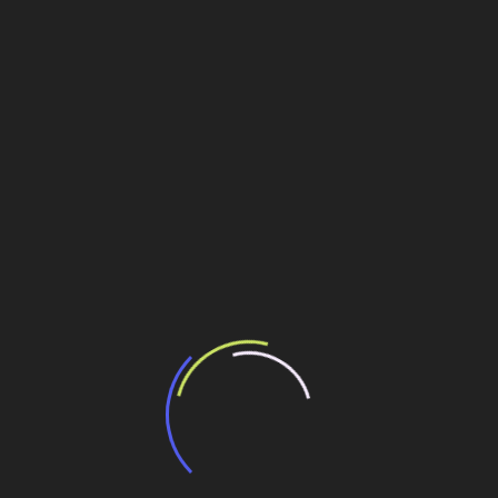
Erlebnis – mit frisch duftendem Popcorn wie im
Kino! Ab sofort können Sie bei uns zusätzlich zur
Hüpfburg eine Popcornmaschine samt
nostalgischem Wagen mieten. Wir bieten Ihnen
alles an was Sie für den Popcorn-Spaß
benötigen – Sie müssen nur noch einschalten
und genießen!
Bringe den Duft von frischem Popcorn direkt
auf dein Event! Unsere Popcornmaschine sorgt
für leuchtende Augen und einen Hauch von
Jahrmarkt-Feeling – perfekt für Kinder,
Jugendliche und Erwachsene.
Ob Geburtstag, Familienfest, Firmenfeier oder
Vereinsveranstaltung – Popcorn ist der beliebte
Snack, der jeden begeistert.