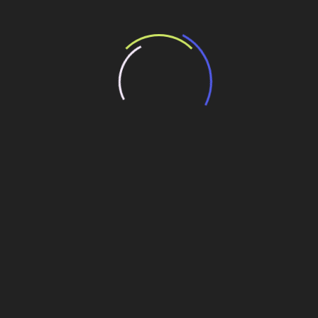
e Kunden sagen
fun war der Hit auf unserer Firmenfeier. Der Service war 
r zu empfehlen!“
 durch die thematische Hüpfburg von Jumpforfun noch sch
 begeistert. Vielen Dank!“
Dorffest eine große Hüpfburg gemietet. Der Kontakt war fr
el Spaß. Gerne wieder!“
bindlich anfragen!
 in Oberösterreich und erleben Sie erstklassigen Service mit
r
oder kontaktieren Sie uns direkt per Telefon oder E-Mail.